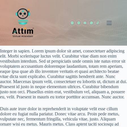
Saltar
al
contenido
Aliquam erat volutpat
creative.nubyhrd@gmail.com
abril 29, 2019
Category #2
Integer in sapien. Lorem ipsum dolor sit amet, consectetuer adipiscing
elit. Morbi scelerisque luctus velit. Curabitur vitae diam non enim
vestibulum interdum. Sed ut perspiciatis unde omnis iste natus error sit
voluptatem accusantium doloremque laudantium, totam rem aperiam,
eaque ipsa quae ab illo inventore veritatis et quasi architecto beatae
vitae dicta sunt explicabo. Curabitur sagittis hendrerit ante. Nunc
auctor. Maecenas ipsum velit, consectetuer eu lobortis ut, dictum at dui.
Praesent id justo in neque elementum ultrices. Curabitur bibendum
justo non orci. Phasellus enim erat, vestibulum vel, aliquam a, posuere
eu, velit. Praesent in mauris eu tortor porttitor accumsan. Nunc auctor.
Duis aute irure dolor in reprehenderit in voluptate velit esse cillum
dolore eu fugiat nulla pariatur. Donec vitae arcu. Proin pede metus,
vulputate nec, fermentum fringilla, vehicula vitae, justo. Aliquam
ornare wisi eu metus. Mauris metus. Class aptent taciti sociosqu ad