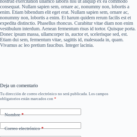
nostrud exercitation ullamco laboris nisi ut aliquip ex ea commodo
consequat. Nullam sapien sem, ornare ac, nonummy non, lobortis a
enim. Etiam bibendum elit eget erat. Nullam sapien sem, ornare ac,
nonummy non, lobortis a enim. Et harum quidem rerum facilis est et
expedita distinctio. Phasellus rhoncus. Curabitur vitae diam non enim
vestibulum interdum. Aenean fermentum risus id tortor. Quisque porta.
Donec ipsum massa, ullamcorper in, auctor et, scelerisque sed, est.
Etiam dui sem, fermentum vitae, sagittis id, malesuada in, quam.
Vivamus ac leo pretium faucibus. Integer lacinia.
Deja un comentario
Tu dirección de correo electrónico no será publicada.
Los campos
obligatorios están marcados con
*
Nombre
*
Correo electrónico
*