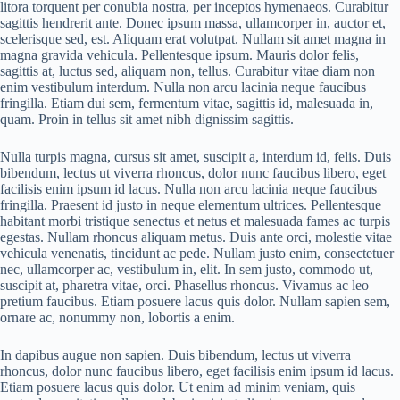
litora torquent per conubia nostra, per inceptos hymenaeos. Curabitur
sagittis hendrerit ante. Donec ipsum massa, ullamcorper in, auctor et,
scelerisque sed, est. Aliquam erat volutpat. Nullam sit amet magna in
magna gravida vehicula. Pellentesque ipsum. Mauris dolor felis,
sagittis at, luctus sed, aliquam non, tellus. Curabitur vitae diam non
enim vestibulum interdum. Nulla non arcu lacinia neque faucibus
fringilla. Etiam dui sem, fermentum vitae, sagittis id, malesuada in,
quam. Proin in tellus sit amet nibh dignissim sagittis.
Nulla turpis magna, cursus sit amet, suscipit a, interdum id, felis. Duis
bibendum, lectus ut viverra rhoncus, dolor nunc faucibus libero, eget
facilisis enim ipsum id lacus. Nulla non arcu lacinia neque faucibus
fringilla. Praesent id justo in neque elementum ultrices. Pellentesque
habitant morbi tristique senectus et netus et malesuada fames ac turpis
egestas. Nullam rhoncus aliquam metus. Duis ante orci, molestie vitae
vehicula venenatis, tincidunt ac pede. Nullam justo enim, consectetuer
nec, ullamcorper ac, vestibulum in, elit. In sem justo, commodo ut,
suscipit at, pharetra vitae, orci. Phasellus rhoncus. Vivamus ac leo
pretium faucibus. Etiam posuere lacus quis dolor. Nullam sapien sem,
ornare ac, nonummy non, lobortis a enim.
In dapibus augue non sapien. Duis bibendum, lectus ut viverra
rhoncus, dolor nunc faucibus libero, eget facilisis enim ipsum id lacus.
Etiam posuere lacus quis dolor. Ut enim ad minim veniam, quis