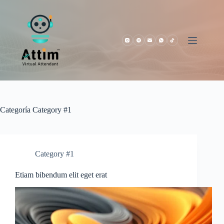
Saltar
al
contenido
Categoría
Category #1
Category #1
Etiam bibendum elit eget erat