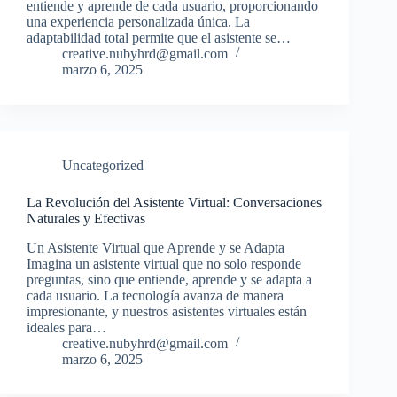
entiende y aprende de cada usuario, proporcionando
una experiencia personalizada única. La
adaptabilidad total permite que el asistente se…
creative.nubyhrd@gmail.com
marzo 6, 2025
Uncategorized
La Revolución del Asistente Virtual: Conversaciones
Naturales y Efectivas
Un Asistente Virtual que Aprende y se Adapta
Imagina un asistente virtual que no solo responde
preguntas, sino que entiende, aprende y se adapta a
cada usuario. La tecnología avanza de manera
impresionante, y nuestros asistentes virtuales están
ideales para…
creative.nubyhrd@gmail.com
marzo 6, 2025